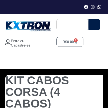
Entre ou
0
R$
0.00
Cadastre-se
KIT CABOS
CORSA (4
CABOS)