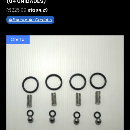
(04 UNIDADES)
R$
226.99
R$
204.29
Adicionar Ao Carrinho
Oferta!