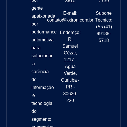
por
3610
7739
gente
E-mail:
Suporte
apaixonada
contato@kxtron.com.br
Técnico:
por
+55 (41)
performance
Endereço:
99138-
R.
automotiva
5718
Samuel
para
Cézar,
solucionar
1217 -
a
Água
carência
Verde,
de
Curitiba -
PR -
informação
80620-
e
220
tecnologia
do
segmento