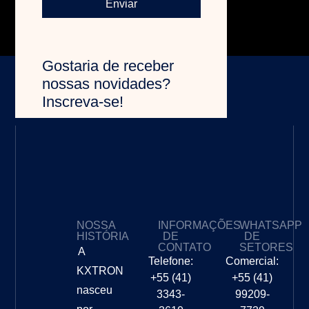
Enviar
Gostaria de receber
nossas novidades?
Inscreva-se!
NOSSA
INFORMAÇÕES
WHATSAPP
HISTÓRIA
DE
DE
CONTATO
SETORES
A
Telefone:
Comercial:
KXTRON
+55 (41)
+55 (41)
nasceu
3343-
99209-