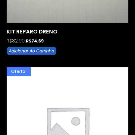
KIT REPARO DRENO
R$
82.99
R$
74.69
Adicionar Ao Carrinho
Oferta!